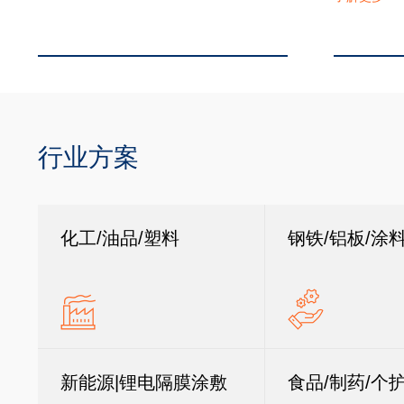
行业方案
化工/油品/塑料
钢铁/铝板/涂
新能源|锂电隔膜涂敷
食品/制药/个