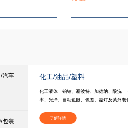
料/汽车
化工/油品/塑料
化工液体：铂钴、塞波特、加德纳、酸洗； 
率、光泽、自动鱼眼、色差、氙灯及紫外老
韵鼎，是您正确的选择。
了解详情
护/包装