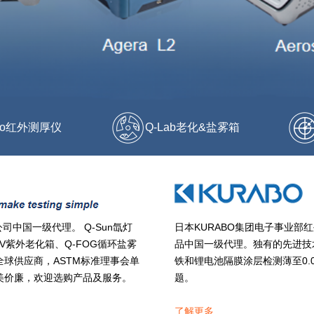
abo红外测厚仪
Q-Lab老化&盐雾箱
公司中国一级代理。 Q-Sun氙灯
日本KURABO集团电子事业部
V紫外老化箱、Q-FOG循环盐雾
品中国一级代理。独有的先进技
全球供应商，ASTM标准理事会单
铁和锂电池隔膜涂层检测薄至0.
美价廉，欢迎选购产品及服务。
题。
了解更多