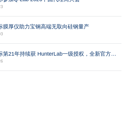
23
际膜厚仪助力宝钢高端无取向硅钢量产
03
韵鼎国际第21年持续获 HunterLab一级授权，全新官方合作域名正式启用
26