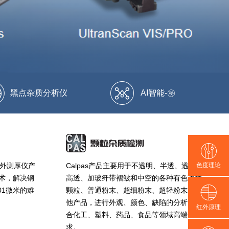
黑点杂质分析仪
AI智能-㊙
色度理论
红外测厚仪产
Calpas产品主要用于不透明、半透、透明及
术，解决钢
高透、加玻纤带褶皱和中空的各种有色改性
01微米的难
颗粒、普通粉末、超细粉末、超轻粉末或其
他产品，进行外观、颜色、缺陷的分析。适
红外原理
合化工、塑料、药品、食品等领域高端需
求。