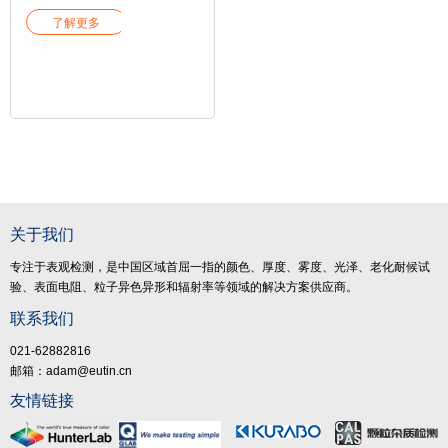
品在不同纹
路质地条件
了解更多
下颜色视觉
感官的不
同，将图片
数据转换成
L*a*b*等常
用颜色数
据，可以测
量极小的颜
色，将颜色
进行分类。
关于我们
专注于表观检测，是中国区域首屈一指的颜色、厚度、雾度、光泽、老化耐候试
验、表面电阻、粒子异色异形和辐射率等领域的解决方案供应商。
联系我们
021-62882816
邮箱：adam@eutin.cn
友情链接