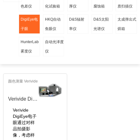
色差仪
化试验箱
厚仪
腐蚀箱
质扫描仪
DigiEye电
HKQ自动
D&S辐射
D&S太阳
太成弹出式
子眼
鱼眼仪
率仪
光谱仪
烘箱
HunterLab
自动光泽度
雾度仪
仪
颜色测量 Verivide
Verivide DigiEye电子眼
Verivide
DigiEye电子
眼通过对样
品拍摄影
像，考虑样