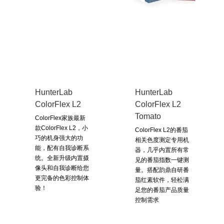
HunterLab
HunterLab
ColorFlex L2
ColorFlex L2
Tomato
ColorFlex家族最新
款ColorFlex L2，小
ColorFlex L2的番茄
巧的机身强大的功
相关色度测定专用机
能，配有自我诊断系
器，几乎内置所有常
统。全新升级内置摄
见的番茄指数一键测
像头和自我诊断给您
量。搭配韵鼎自研番
更完备的色彩控制体
茄红素软件，轻松满
验！
足您的番茄产品质量
控制需求