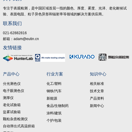
专注于表观检测，是中国区域首屈一指的颜色、厚度、雾度、光泽、老化耐候试
验、表面电阻、粒子异色异形和辐射率等领域的解决方案供应商。
联系我们
021-62882816
邮箱：adam@eutin.cn
友情链接
产品中心
行业方案
知识中心
分光测色仪
化工/塑料
相关标准
电子眼测色仪
钢铁/汽车
技术文章
测厚仪
新能源
产品资料
老化试验箱
食品/生物制药
新闻中心
盐雾试验箱
涂料/建筑
颗粒杂质检测仪
个护/包装
自动弹出式高温烘箱