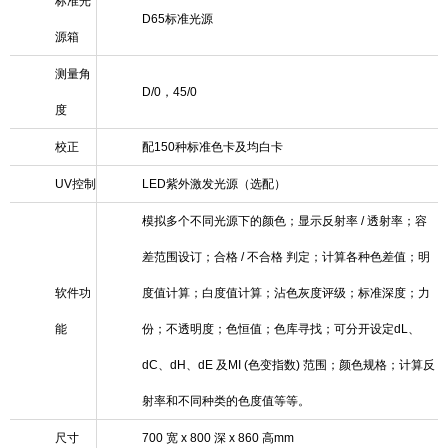
标准光
D65标准光源
源箱
测量角
D/0，45/0
度
校正
配150种标准色卡及均白卡
UV控制
LED
紫外激发光源（选配）
模拟多个不同光源下的颜色；显示反射率 / 透射率；容
差范围设订；合格 / 不合格 判定；计算各种色差值；明
软件功
度值计算；白度值计算；沾色灰度评级；标准深度；力
能
份；不透明度；色恒值；色库寻找；可分开设定dL、
dC、dH、dE 及MI (色变指数) 范围；颜色规格；计算反
射率和不同种类的色度值等等。
尺寸
700
宽
x 800
深
x 860
高
mm