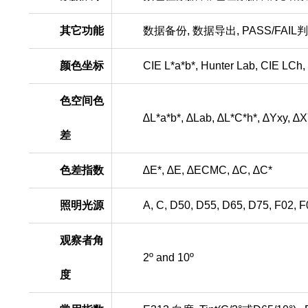
其它功能
数据备份
,
数据导出
, PASS/FAIL
判
颜色坐标
CIE L*a*b*, Hunter Lab, CIE LCh
色空间色
∆L*a*b*, ∆Lab, ∆L*C*h*, ∆Yxy, ∆
差
色差指数
∆E*, ∆E, ∆ECMC, ∆C, ∆C*
照明光源
A, C, D50, D55, D65, D75, F02, F
观察者角
2º and 10º
度