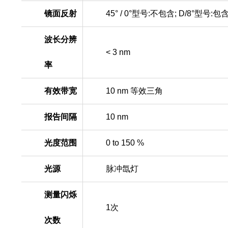
镜面反射
45° / 0°
型号
:
不包含
; D/8°
型号
:
包
波长分辨
< 3 nm
率
有效带宽
10 nm
等效三角
报告间隔
10 nm
光度范围
0 to 150 %
光源
脉冲氙灯
测量闪烁
1
次
次数