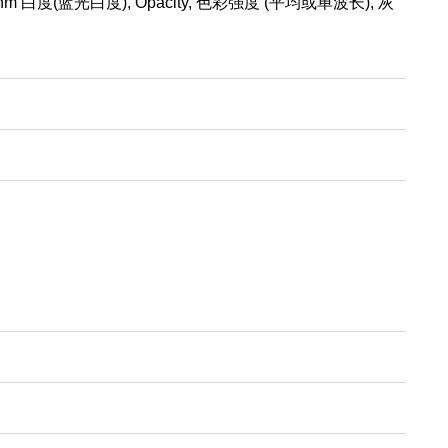
 nm
白度
(
蓝光白度
), Opacity,
色彩强度
(
平均或单波长
),
灰