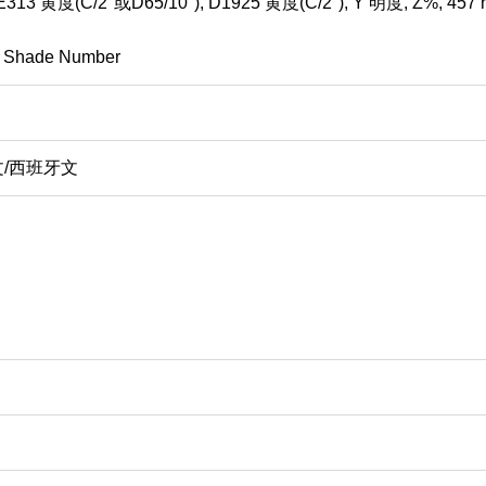
, E313
黄度
(C/2
°
或
D65/10
°
), D1925
黄度
(C/2
°
), Y
明度
, Z%, 457
, Shade Number
文
/
西班牙文