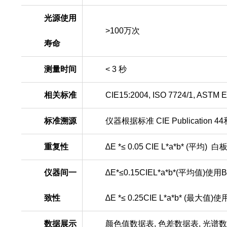
光源使用
>100
万次
寿命
测量时间
< 3
秒
相关标准
CIE15:2004, ISO 7724/1, ASTM E1
标准溯源
仪器根据标准
CIE Publication 44
重复性
∆E
*
≤
0.
0
5 CIE L*a*b* (
平均
)
白
仪器间一
∆E*≤0.15CIEL*a*b*(平均值)使用
致性
∆E
*
≤
0.
25
CIE L*a*b* (
最大值
)
使
数据展示
颜色值数据表
,
色差数据表
,
光谱数