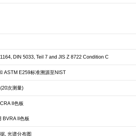
164, DIN 5033, Teil 7 and JIS Z 8722 Condition C
和
ASTM E259
标准溯源至
NIST
板
(20
次测量
)
BCRA II色板
用
BVRA II
色板
据
,
光谱分布图