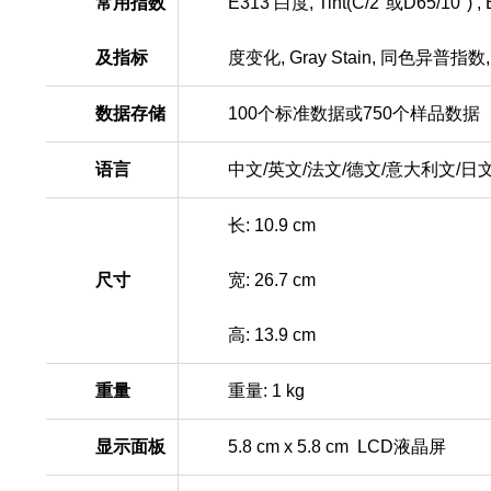
常用指数
E313
白度
, Tint(C/2
°
或
D65/10
°
) 
及指标
度变化
, Gray Stain,
同色异普指数
数据存储
100
个标准数据或
750
个样品数据
语言
中文
/
英文
/
法文
/
德文
/
意大利文
/
日
长: 10.9 cm
尺寸
宽
: 26.7 cm
高
: 13.9 cm
重量
重量
: 1 kg
显示面板
5.8 cm x 5.8 cm LCD
液晶屏