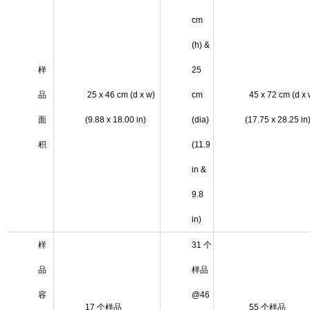
cm
(h) &
样
25
品
25 x 46 cm (d x w)
cm
45 x 72 cm (d x 
面
(9.88 x 18.00 in)
(dia)
(17.75 x 28.25 in
积
(11.9
in &
9.8
in)
样
31 个
品
样品
容
@46
17 个样品
55 个样品