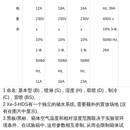
电
12A
19A;
24A
Hz, 39A
要
230V
230V
230V
400V ±
求
±
±
±
10% 3-Ф,
10%
10%
10%
50/60 Hz,
1-Ф,
1-Ф,
1-Ф,
26A
50/60
50/60
50/60
Hz,
Hz,
Hz,
11A
16A
23A
1 命名: 基本型 (B)，喷淋 (S)，湿度 (H)，双喷 (D)，制冷
(C)，背喷 (BS)。
2 Xe-3-HDS有一个独立的储水系统, 需要额外的置放场地 (没
有在图片中显示)。
3 黑板/黑标、箱体空气温度和相对湿度范围取决于实验室环
境条件。在试验箱中, 这些参数相互牵制, 从而会限制箱体试