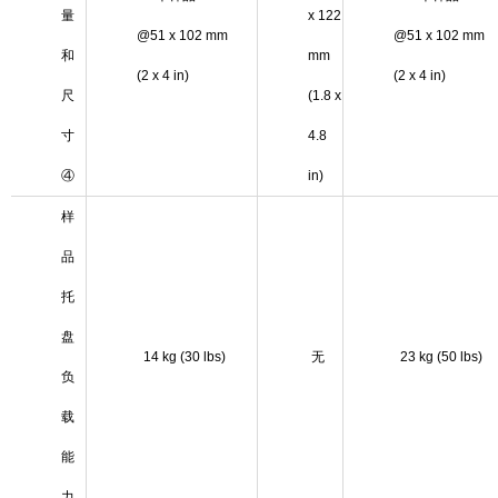
量
x 122
@51 x 102 mm
@51 x 102 mm
和
mm
(2 x 4 in)
(2 x 4 in)
尺
(1.8 x
寸
4.8
④
in)
样
品
托
盘
14 kg (30 lbs)
无
23 kg (50 lbs)
负
载
能
力