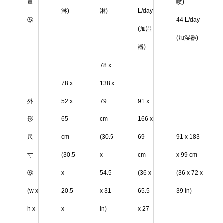
量
喷)
淋)
淋)
L/day
⑤
44 L/day
(加湿
(加湿器)
器)
78 x
78 x
138 x
外
52 x
79
91 x
形
65
cm
166 x
尺
cm
(30.5
69
91 x 183
寸
(30.5
x
cm
x 99 cm
⑥
x
54.5
(36 x
(36 x 72 x
(w x
20.5
x 31
65.5
39 in)
h x
x
in)
x 27