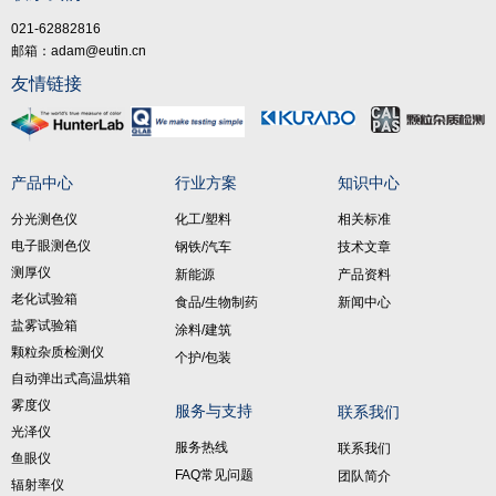
021-62882816
邮箱：adam@eutin.cn
友情链接
产品中心
行业方案
知识中心
分光测色仪
化工/塑料
相关标准
电子眼测色仪
钢铁/汽车
技术文章
测厚仪
新能源
产品资料
老化试验箱
食品/生物制药
新闻中心
盐雾试验箱
涂料/建筑
颗粒杂质检测仪
个护/包装
自动弹出式高温烘箱
雾度仪
服务与支持
联系我们
光泽仪
服务热线
联系我们
鱼眼仪
FAQ常见问题
团队简介
辐射率仪