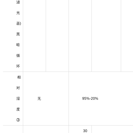
滤
光
器)
黑
暗
循
环
相
对
湿
无
95%-20%
度
③
30