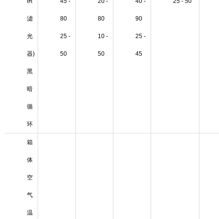
IR
45 -
20 -
40 -
25 - 50
滤
80
80
90
光
25 -
10 -
25 -
器)
50
50
45
黑
暗
循
环
箱
体
空
气
温