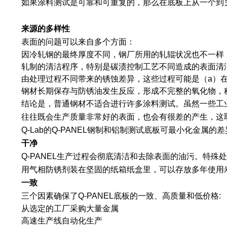
如果涂料测试是可靠和可重复的，那么在底板上从一个到
来源的多样性
表面的问题可以来自多个方面：
因冷轧钢的最终厚度不同，钢厂所用的轧辊状况也不一样
轧制的清洁程序，特别是碳渍控制工艺不同造成的表面清
由处理过程不同带来的锈蚀差异，这些过程可能是（a）在
钢材长期保存与防锈油发生反应，形成不完整的氧化物，
结论是，普通钢材不适合进行许多涂料测试。虽然一些工
往往既会生产质量非常好的表面，也会有很差的产生，这
Q-Lab的Q-PANEL钢制和铝制测试底板可最小化金
干净
Q-PANEL生产过程会彻底清洁和去除表面的油污。特殊
用气相防锈剂装在坚固的纸箱纸盒里，可以存放多年使用
一致
三个因素确保了Q-PANEL底板的一致、高质量和低价格:
从选定的工厂采购大量金属
高速生产线自动化生产